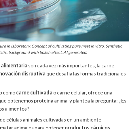
re in laboratory. Concept of cultivating pure meat in vitro. Synthetic
listic, background with bokeh effect. AI generated.
 alimentaria
son cada vez más importantes, la carne
novación disruptiva
que desafía las formas tradicionales
do como
carne cultivada
o carne celular, ofrece una
que obtenemos proteína animal y plantea la pregunta: ¿Es
los alimentos?
 de células animales cultivadas en un ambiente
i matar animales para obtener
productos cárnicos
.