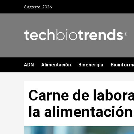
Skip
6 agosto, 2026
to
content
ADN
Alimentación
Bioenergía
Bioinform
Carne de labora
la alimentación