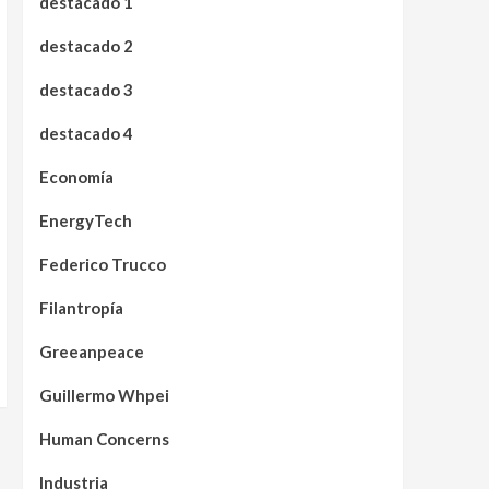
destacado 1
destacado 2
destacado 3
destacado 4
Economía
EnergyTech
Federico Trucco
Filantropía
Greeanpeace
Guillermo Whpei
Human Concerns
Industria