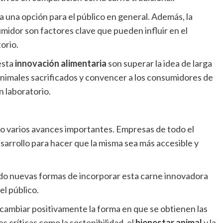
a una opción para el público en general. Además, la
midor son factores clave que pueden influir en el
orio.
esta
innovación alimentaria
son superar la idea de larga
nimales sacrificados y convencer a los consumidores de
n laboratorio.
do varios avances importantes. Empresas de todo el
sarrollo para hacer que la misma sea más accesible y
do nuevas formas de incorporar esta carne innovadora
l público.
 cambiar positivamente la forma en que se obtienen las
 críticas como la sostenibilidad, el
bienestar animal
y la