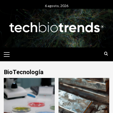
Skip
6 agosto, 2026
to
content
Primary
Menu
BioTecnología