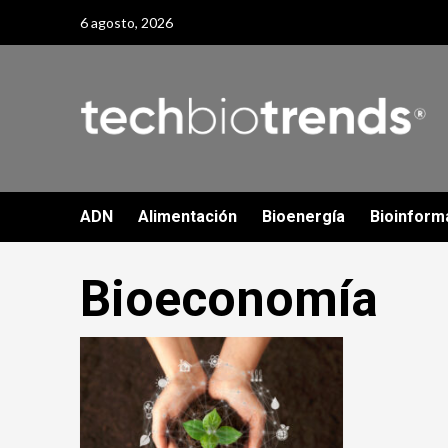
Skip
6 agosto, 2026
to
content
ADN
Alimentación
Bioenergía
Bioinform
Bioeconomía