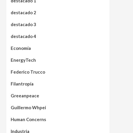
destacado 1
destacado 2
destacado 3
destacado 4
Economía
EnergyTech
Federico Trucco
Filantropía
Greeanpeace
Guillermo Whpei
Human Concerns
Industria