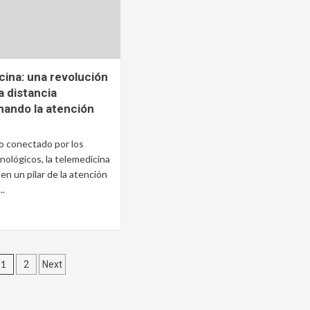
ina: una revolución
 a distancia
mando la atención
 conectado por los
nológicos, la telemedicina
 en un pilar de la atención
..
Paginación
1
2
Next
de