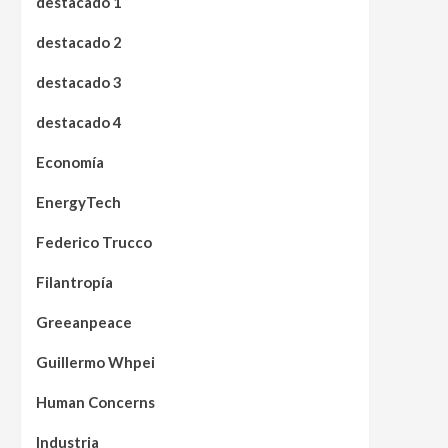
destacado 1
destacado 2
destacado 3
destacado 4
Economía
EnergyTech
Federico Trucco
Filantropía
Greeanpeace
Guillermo Whpei
Human Concerns
Industria