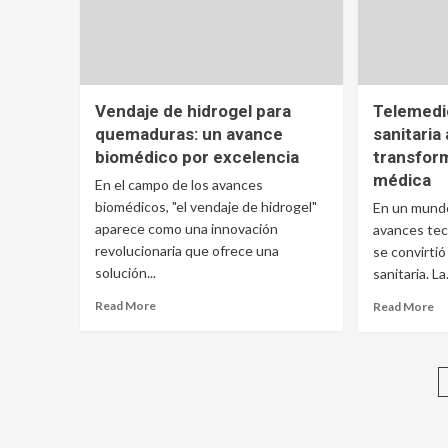
Vendaje de hidrogel para
Telemedic
quemaduras: un avance
sanitaria
biomédico por excelencia
transfor
médica
En el campo de los avances
biomédicos, "el vendaje de hidrogel"
En un mundo
aparece como una innovación
avances tec
revolucionaria que ofrece una
se convirtió
solución...
sanitaria. La.
Read More
Read More