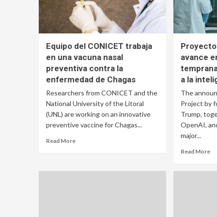
Equipo del CONICET trabaja
Proyecto
en una vacuna nasal
avance e
preventiva contra la
temprana
enfermedad de Chagas
a la intel
Researchers from CONICET and the
The announ
National University of the Litoral
Project by 
(UNL) are working on an innovative
Trump, toge
preventive vaccine for Chagas...
OpenAI, and
major...
Read More
Read More