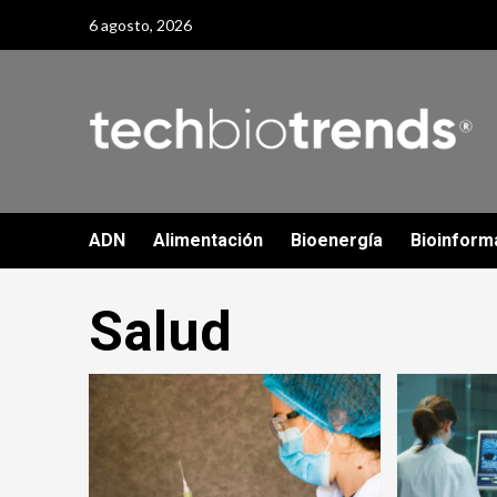
Skip
6 agosto, 2026
to
content
ADN
Alimentación
Bioenergía
Bioinform
Salud