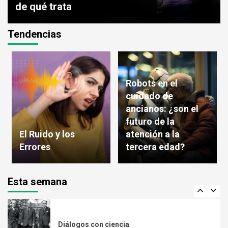
de qué trata
Tendencias
El papel de la formación de los grupos en la
vida diaria de los individuos
3
Robots en el
cuidado de
ancianos: ¿son el
Artefactos y derechos
futuro de la
4
El Ruido y los
atención a la
Errores
tercera edad?
DEFINICIÓN DEL PAPEL GENERAL
Esta semana
5
Diálogos con ciencia