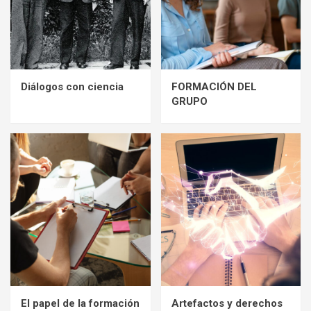
5
Diálogos con ciencia
Diálogos con ciencia
FORMACIÓN DEL
1
GRUPO
FORMACIÓN DEL GRUPO
2
El papel de la formación de los grupos en la
vida diaria de los individuos
3
Artefactos y derechos
El papel de la formación
Artefactos y derechos