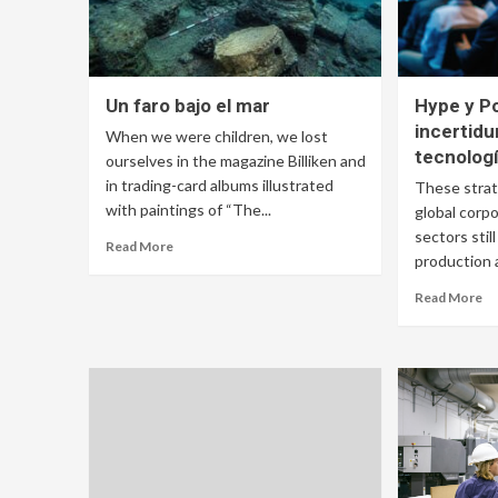
Un faro bajo el mar
Hype y Po
incertidu
When we were children, we lost
tecnologí
ourselves in the magazine Billiken and
in trading-card albums illustrated
These strat
with paintings of “The...
global corpo
sectors still
Read More
production 
Read More