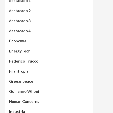
destacado 1
destacado 2
destacado 3
destacado 4
Economía
EnergyTech
Federico Trucco
Filantropía
Greeanpeace
Guillermo Whpei
Human Concerns
Industria