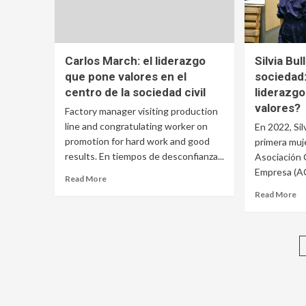
Carlos March: el liderazgo
Silvia Bul
que pone valores en el
sociedad:
centro de la sociedad civil
liderazg
valores?
Factory manager visiting production
line and congratulating worker on
En 2022, Silv
promotion for hard work and good
primera muje
results. En tiempos de desconfianza...
Asociación 
Empresa (AC
Read More
Read More