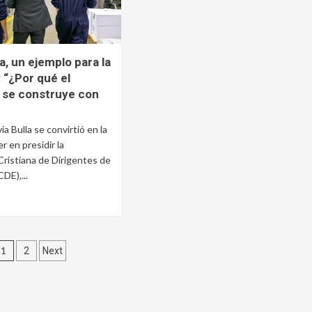
la, un ejemplo para la
 “¿Por qué el
o se construye con
ia Bulla se convirtió en la
r en presidir la
Cristiana de Dirigentes de
DE),...
Paginación
1
2
Next
de
entradas