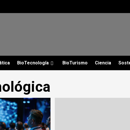
ática
BioTecnología
BioTurismo
Ciencia
Soste
nológica