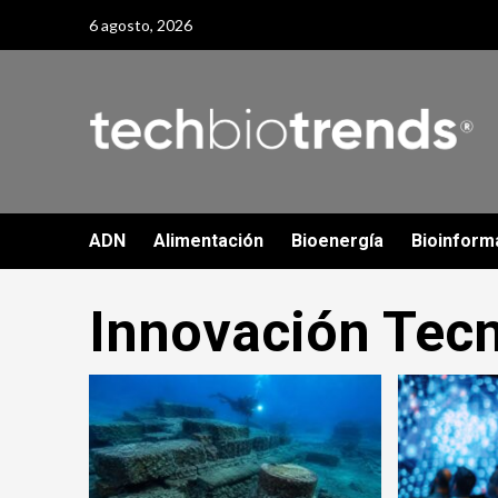
Skip
6 agosto, 2026
to
content
ADN
Alimentación
Bioenergía
Bioinform
Innovación Tec