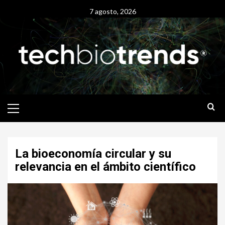
Skip
7 agosto, 2026
to
content
Primary
Menu
La bioeconomía circular y su
relevancia en el ámbito científico