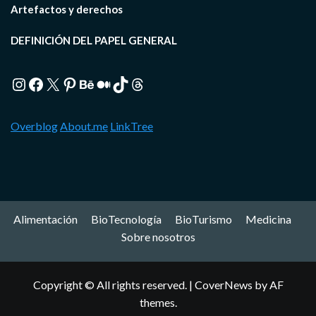
Artefactos y derechos
DEFINICIÓN DEL PAPEL GENERAL
Instagram
Facebook
X
Pinterest
Behance
Medium
TikTok
Threads
Overblog
About.me
LinkTree
Alimentación
BioTecnología
BioTurismo
Medicina
Sobre nosotros
Copyright © All rights reserved.
|
CoverNews
by AF
themes.