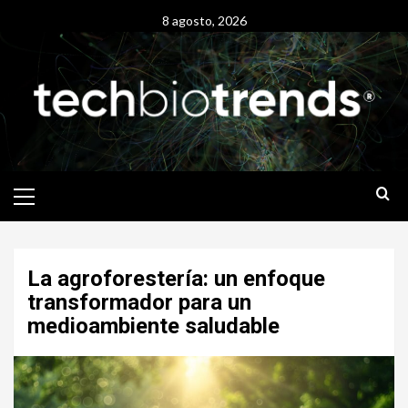
Skip
8 agosto, 2026
to
content
Primary
Menu
La agroforestería: un enfoque
transformador para un
medioambiente saludable