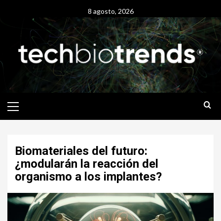
Skip
8 agosto, 2026
to
content
Primary
Menu
Biomateriales del futuro:
¿modularán la reacción del
organismo a los implantes?