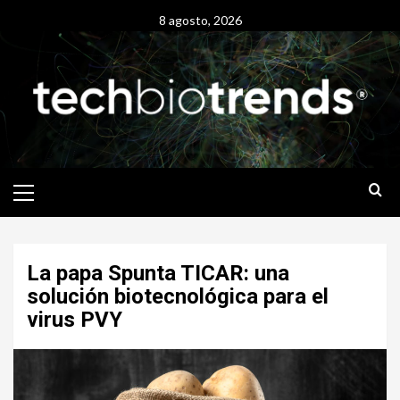
Skip
8 agosto, 2026
to
content
Primary
Menu
La papa Spunta TICAR: una
solución biotecnológica para el
virus PVY