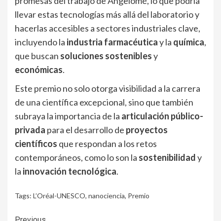
promesas del trabajo de Angelomé, lo que podría
llevar estas tecnologías más allá del laboratorio y
hacerlas accesibles a sectores industriales clave,
incluyendo la
industria farmacéutica
y la
química
,
que buscan
soluciones sostenibles
y
económicas
.
Este premio no solo otorga visibilidad a la carrera
de una científica excepcional, sino que también
subraya la importancia de la
articulación público-
privada
para el desarrollo de
proyectos
científicos
que respondan a los retos
contemporáneos, como lo son la
sostenibilidad
y
la
innovación tecnológica
.
Tags:
L’Oréal-UNESCO
,
nanociencia
,
Premio
Previous