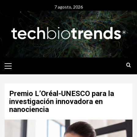
Skip
7 agosto, 2026
to
content
Primary
Menu
Premio L’Oréal-UNESCO para la
investigación innovadora en
nanociencia