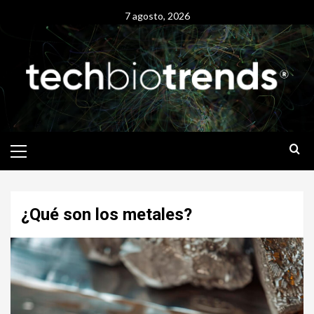
Skip
7 agosto, 2026
to
content
Primary
Menu
¿Qué son los metales?