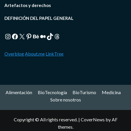
Artefactos y derechos
DEFINICIÓN DEL PAPEL GENERAL
Instagram
Facebook
X
Pinterest
Behance
Medium
TikTok
Threads
Overblog
About.me
LinkTree
Alimentación
BioTecnología
BioTurismo
Medicina
Sobre nosotros
Copyright © All rights reserved.
|
CoverNews
by AF
themes.