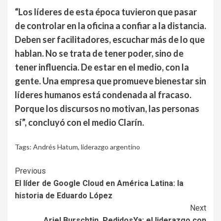
“Los líderes de esta época tuvieron que pasar
de controlar en la oficina a confiar a la distancia.
Deben ser facilitadores, escuchar más de lo que
hablan. No se trata de tener poder, sino de
tener influencia. De estar en el medio, con la
gente. Una empresa que promueve bienestar sin
líderes humanos está condenada al fracaso.
Porque los discursos no motivan, las personas
sí”, concluyó con el medio Clarín.
Tags:
Andrés Hatum
,
liderazgo argentino
Continue
Previous
El líder de Google Cloud en América Latina: la
Reading
historia de Eduardo López
Next
Ariel Burschtin, PedidosYa: el liderazgo con