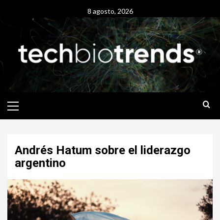
Skip
8 agosto, 2026
to
content
Primary
Menu
Andrés Hatum sobre el liderazgo
argentino