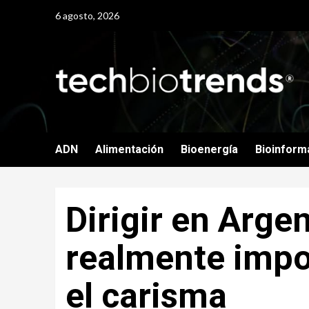
Skip
6 agosto, 2026
to
content
ADN
Alimentación
Bioenergía
Bioinform
Dirigir en Arge
realmente impor
el carisma