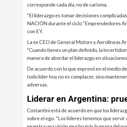
corresponde cada día, no de carisma.
“El liderazgo es tomar decisiones complicadas 
NACIÓN durante el ciclo “Emprendedores Arge
con EY.
La ex CEO de General Motors y Aerolíneas Arge
“Cuando tienes un plan definido, la incertidum
manera de abordar el liderazgo en situacione
De acuerdo con lo que expresó en el medio de
todo líder hoy no es complacer, sino mantener
adversas.
Liderar en Argentina: pru
Costantini está de acuerdo en que los lideraz
sobre el ego. “Los líderes tenemos que servir a
muestra una visión mucho más humana del pode