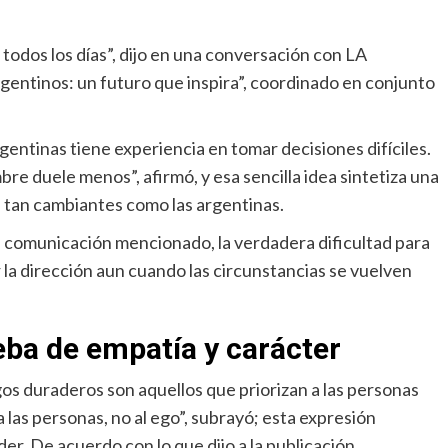
todos los días”, dijo en una conversación con LA
ntinos: un futuro que inspira”, coordinado en conjunto
ntinas tiene experiencia en tomar decisiones difíciles.
bre duele menos”, afirmó, y esa sencilla idea sintetiza una
s tan cambiantes como las argentinas.
 comunicación mencionado, la verdadera dificultad para
 la dirección aun cuando las circunstancias se vuelven
eba de empatía y carácter
gos duraderos son aquellos que priorizan a las personas
 las personas, no al ego”, subrayó; esta expresión
r. De acuerdo con lo que dijo a la publicación