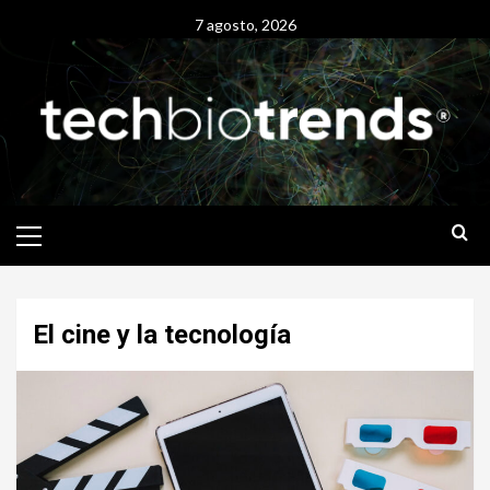
Skip
7 agosto, 2026
to
content
Primary
Menu
El cine y la tecnología