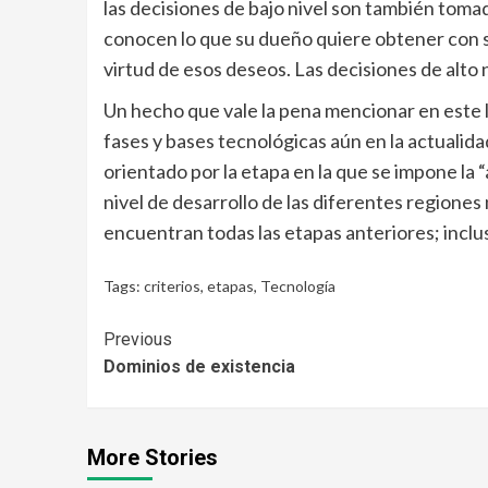
las decisiones de bajo nivel son también toma
conocen lo que su dueño quiere obtener con s
virtud de esos deseos. Las decisiones de alto
Un hecho que vale la pena mencionar en este l
fases y bases tecnológicas aún en la actuali
orientado por la etapa en la que se impone la “
nivel de desarrollo de las diferentes regiones 
encuentran todas las etapas anteriores; inclus
Tags:
criterios
,
etapas
,
Tecnología
Continue
Previous
Dominios de existencia
Reading
More Stories