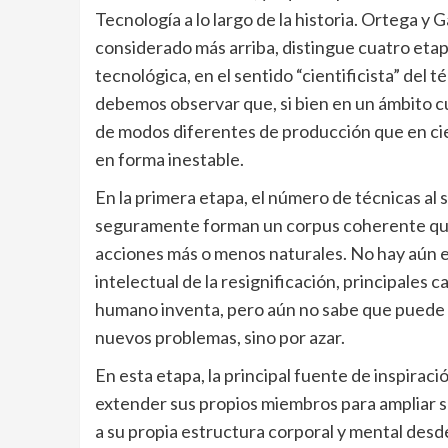
Tecnología a lo largo de la historia. Ortega y
considerado más arriba, distingue cuatro etapas:
tecnológica, en el sentido “cientificista” del t
debemos observar que, si bien en un ámbito cu
de modos diferentes de producción que en ci
en forma inestable.
En la primera etapa, el número de técnicas al
seguramente forman un corpus coherente que p
acciones más o menos naturales. No hay aún es
intelectual de la resignificación, principales 
humano inventa, pero aún no sabe que puede i
nuevos problemas, sino por azar.
En esta etapa, la principal fuente de inspirac
extender sus propios miembros para ampliar s
a su propia estructura corporal y mental desd