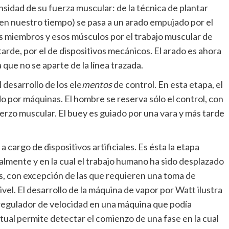
sidad de su fuerza muscular: de la técnica de plantar
 en nuestro tiempo) se pasa a un arado empujado por el
s miembros y esos músculos por el trabajo muscular de
 tarde, por el de dispositivos mecánicos. El arado es ahora
 que no se aparte de la línea trazada.
desarrollo de los ele
mentos
de
control. En esta etapa, el
o por máquinas. El hombre se reserva sólo el control, con
rzo muscular. El buey es guiado por una vara y más tarde
a cargo de dispositivos artificiales. Es ésta la etapa
almente y en la cual el trabajo humano ha sido desplazado
s, con excepción de las que requieren una toma de
ivel. El desarrollo de la máquina de vapor por Watt ilustra
 regulador de velocidad en una máquina que podía
ctual permite detectar el comienzo de una fase en la cual