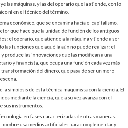
ye las máquinas, y las del operario que la atiende, con lo
co ni en el técnico del término.
stema económico, que se encamina hacia el capitalismo,
tor que hace que la unidad de función de los antiguos
os: el operario, que atiende a la máquina y tiende a ser
o las funciones que aquélla aún no puede realizar; el
 y produce las innovaciones que las modifican a una
etario y financista, que ocupa una función cada vez más
 transformación del dinero, que pasa de ser un mero
 escena.
ce la simbiosis de esta técnica maquinista con la ciencia. El
dos mediante la ciencia, que a su vez avanza con el
ye sus instrumentos.
a Tecnología en fases caracterizadas de otras maneras.
el hombre usa medios artificiales para complementar y