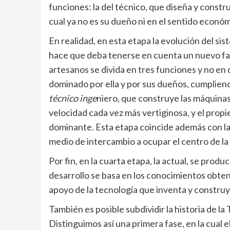
funciones: la del técnico, que diseña y constru
cual ya no es su dueño ni en el sentido económi
En realidad, en esta etapa la evolución del si
hace que deba tenerse en cuenta un nuevo fac
artesanos se divida en tres funciones y no en d
dominado por ella y por sus dueños, cumpliend
técnico inge
niero, que construye las máquinas
velocidad cada vez más vertiginosa, y el propi
dominante. Esta etapa coincide además con la
medio de intercambio a ocupar el centro de la
Por fin, en la cuarta etapa, la actual, se produ
desarrollo se basa en los conocimientos obteni
apoyo de la tecnología que inventa y constru
También es posible subdividir la historia de l
Distinguimos así una primera fase, en la cual 