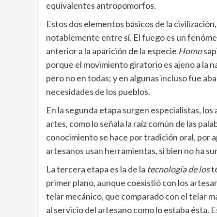
equivalentes antropomorfos.
Estos dos elementos básicos de la civilización
notablemente entre sí. El fuego es un fenómeno
anterior a la aparición de la especie
Homo
sap
porque el movimiento giratorio es ajeno a la na
pero no en todas; y en algunas incluso fue ab
necesidades de los pueblos.
En la segunda etapa surgen especialistas, los
artes, como lo señala la raíz común de las palab
conocimiento se hace por tradición oral, por ap
artesanos usan herramientas, si bien no ha su
La tercera etapa es la de la
tecnología
de los
t
primer plano, aunque coexistió con los artes
telar mecánico, que comparado con el telar m
al servicio del artesano como lo estaba ésta. E