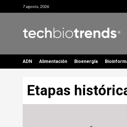
Skip
7 agosto, 2026
to
content
ADN
Alimentación
Bioenergía
Bioinform
Etapas históric