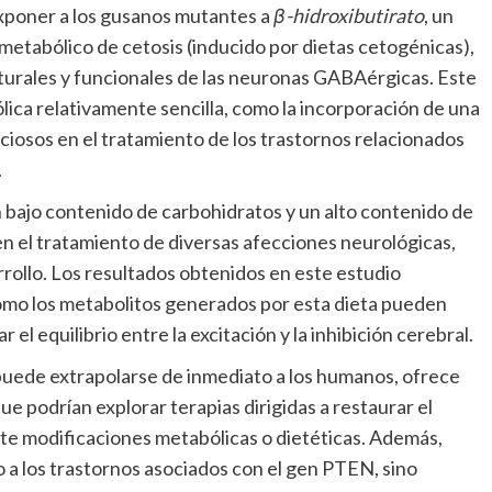
exponer a los gusanos mutantes a
β-hidroxibutirato
, un
etabólico de cetosis (inducido por dietas cetogénicas),
turales y funcionales de las neuronas GABAérgicas. Este
ica relativamente sencilla, como la incorporación de una
ciosos en el tratamiento de los trastornos relacionados
.
n bajo contenido de carbohidratos y un alto contenido de
en el tratamiento de diversas afecciones neurológicas,
rollo. Los resultados obtenidos en este estudio
mo los metabolitos generados por esta dieta pueden
el equilibrio entre la excitación y la inhibición cerebral.
uede extrapolarse de inmediato a los humanos, ofrece
ue podrían explorar terapias dirigidas a restaurar el
nte modificaciones metabólicas o dietéticas. Además,
o a los trastornos asociados con el gen PTEN, sino