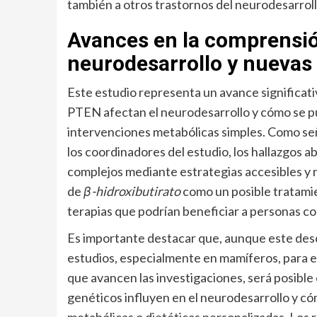
también a otros trastornos del neurodesarroll
Avances en la comprensión
neurodesarrollo y nuevas 
Este estudio representa un avance significat
PTEN afectan el neurodesarrollo y cómo se p
intervenciones metabólicas simples. Como se
los coordinadores del estudio, los hallazgos a
complejos mediante estrategias accesibles y r
de
β-hidroxibutirato
como un posible tratamie
terapias que podrían beneficiar a personas co
Es importante destacar que, aunque este des
estudios, especialmente en mamíferos, para eva
que avancen las investigaciones, será posible
genéticos influyen en el neurodesarrollo y 
metabólicas o dietéticas personalizadas. Los 