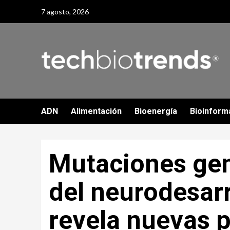
Skip
7 agosto, 2026
to
content
ADN
Alimentación
Bioenergía
Bioinform
Mutaciones gen
del neurodesarr
revela nuevas p