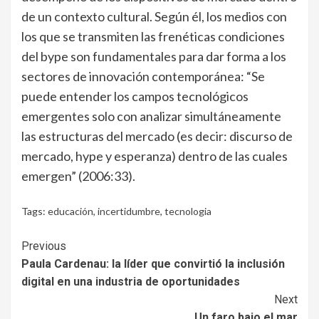
de un contexto cultural. Según él, los medios con
los que se transmiten las frenéticas condiciones
del
bype son fundamentales para dar forma a los
sectores de innovación contemporánea: “Se
puede entender los campos tecnológicos
emergentes solo con analizar simultáneamente
las estructuras del mercado (es decir: discurso de
mercado,
hype y esperanza) dentro de las cuales
emergen” (2006:33).
Tags:
educación
,
incertidumbre
,
tecnologia
Continue
Previous
Paula Cardenau: la líder que convirtió la inclusión
Reading
digital en una industria de oportunidades
Next
Un faro bajo el mar