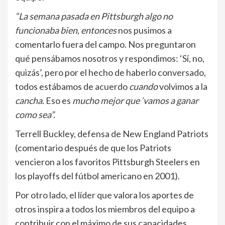
“La semana pasada en Pittsburgh algo no
funcionaba bien, entonces
nos pusimos a
comentarlo fuera del campo. Nos preguntaron
qué pensábamos nosotros y respondimos: ‘Sí, no,
quizás’, pero por el hecho de haberlo conversado,
todos estábamos de acuerdo
cuando
volvimos
a la
cancha.
Eso
es
mucho
mejor
que ‘vamos a ganar
como sea”.
Terrell Buckley, defensa de New England Patriots
(comentario después de que los Patriots
vencieron a los favoritos Pittsburgh Steelers en
los playoffs del fútbol americano en 2001).
Por otro lado, el líder que valora los aportes de
otros inspira a todos los miembros del equipo a
contribuir con el máximo de sus capacidades.