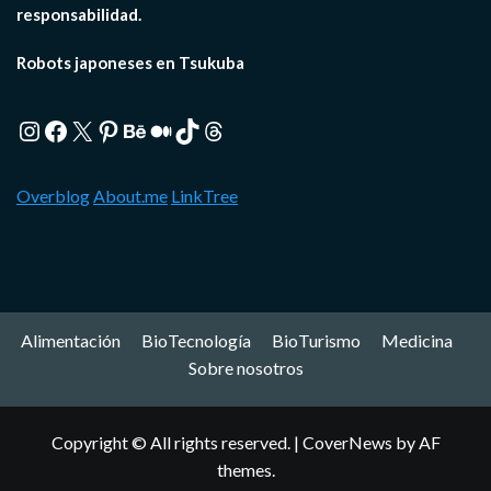
responsabilidad.
Robots japoneses en Tsukuba
Instagram
Facebook
X
Pinterest
Behance
Medium
TikTok
Threads
Overblog
About.me
LinkTree
Alimentación
BioTecnología
BioTurismo
Medicina
Sobre nosotros
Copyright © All rights reserved.
|
CoverNews
by AF
themes.