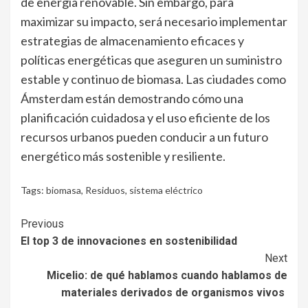
de energía renovable. Sin embargo, para
maximizar su impacto, será necesario implementar
estrategias de almacenamiento eficaces y
políticas energéticas que aseguren un suministro
estable y continuo de biomasa. Las ciudades como
Ámsterdam están demostrando cómo una
planificación cuidadosa y el uso eficiente de los
recursos urbanos pueden conducir a un futuro
energético más sostenible y resiliente.
Tags:
biomasa
,
Residuos
,
sistema eléctrico
Continue
Previous
El top 3 de innovaciones en sostenibilidad
Reading
Next
Micelio: de qué hablamos cuando hablamos de
materiales derivados de organismos vivos