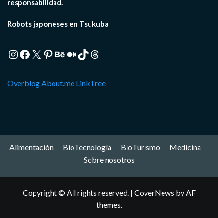
responsabilidad.
Robots japoneses en Tsukuba
Instagram
Facebook
X
Pinterest
Behance
Medium
TikTok
Threads
Overblog
About.me
LinkTree
Alimentación
BioTecnología
BioTurismo
Medicina
Sobre nosotros
Copyright © All rights reserved.
|
CoverNews
by AF
themes.