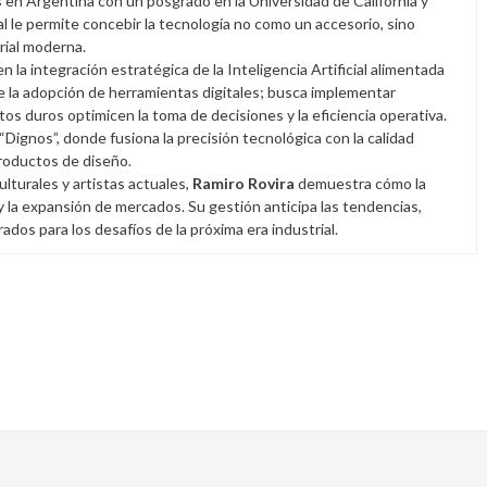
en Argentina con un posgrado en la Universidad de California y
l le permite concebir la tecnología no como un accesorio, sino
rial moderna.
en la integración estratégica de la Inteligencia Artificial alimentada
e la adopción de herramientas digitales; busca implementar
atos duros optimicen la toma de decisiones y la eficiencia operativa.
 “Dignos”, donde fusiona la precisión tecnológica con la calidad
productos de diseño.
lturales y artistas actuales,
Ramiro Rovira
demuestra cómo la
 y la expansión de mercados. Su gestión anticipa las tendencias,
os para los desafíos de la próxima era industrial.