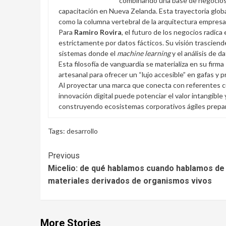
combinando una base de negocios 
capacitación en Nueva Zelanda. Esta trayectoria globa
como la columna vertebral de la arquitectura empresa
Para
Ramiro Rovira
, el futuro de los negocios radica 
estrictamente por datos fácticos. Su visión trasciend
sistemas donde el
machine learning
y el análisis de d
Esta filosofía de vanguardia se materializa en su firma
artesanal para ofrecer un “lujo accesible” en gafas y 
Al proyectar una marca que conecta con referentes cu
innovación digital puede potenciar el valor intangible
construyendo ecosistemas corporativos ágiles preparad
Tags:
desarrollo
Continue
Previous
Micelio: de qué hablamos cuando hablamos de
Reading
materiales derivados de organismos vivos
More Stories