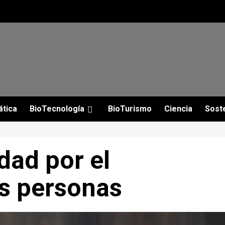
ática
BioTecnología
BioTurismo
Ciencia
Soste
dad por el
as personas