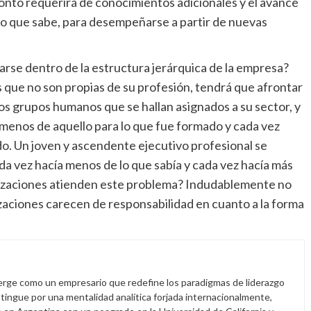
onto requerirá de conocimientos adicionales y el avance
o que sabe, para desempeñarse a partir de nuevas
larse dentro de la estructura jerárquica de la empresa?
que no son propias de su profesión, tendrá que afrontar
os grupos humanos que se hallan asignados a su sector, y
menos de aquello para lo que fue formado y cada vez
o. Un joven y ascendente ejecutivo profesional se
a vez hacía menos de lo que sabía y cada vez hacía más
nizaciones atienden este problema? Indudablemente no
zaciones carecen de responsabilidad en cuanto a la forma
rge como un empresario que redefine los paradigmas de liderazgo
istingue por una mentalidad analítica forjada internacionalmente,