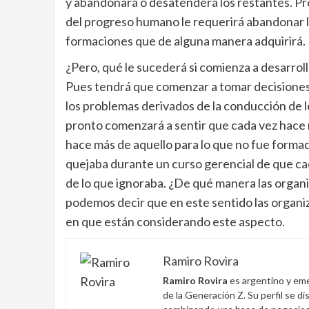
y abandonará o desatenderá los restantes. Pr
del progreso humano le requerirá abandonar l
formaciones que de alguna manera adquirirá.
¿Pero, qué le sucederá si comienza a desarrol
Pues tendrá que comenzar a tomar decisiones 
los problemas derivados de la conducción de l
pronto comenzará a sentir que cada vez hace 
hace más de aquello para lo que no fue formad
quejaba durante un curso gerencial de que cad
de lo que ignoraba. ¿De qué manera las orga
podemos decir que en este sentido las organi
en que están considerando este aspecto.
Ramiro Rovira
Ramiro Rovira
es argentino y eme
de la Generación Z. Su perfil se d