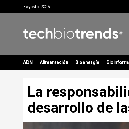
Skip
7 agosto, 2026
to
content
ADN
Alimentación
Bioenergía
Bioinform
La responsabili
desarrollo de l