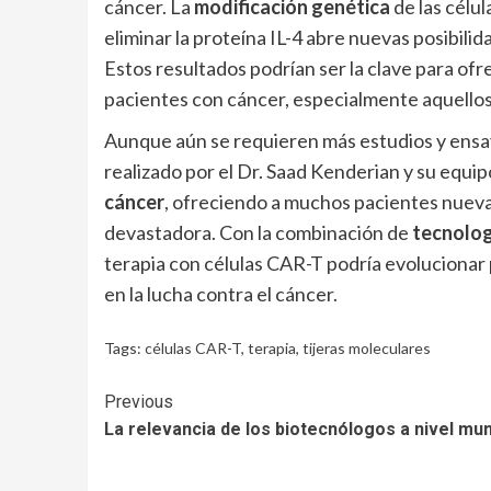
cáncer. La
modificación genética
de las célu
eliminar la proteína IL-4 abre nuevas posibili
Estos resultados podrían ser la clave para of
pacientes con cáncer, especialmente aquellos 
Aunque aún se requieren más estudios y ensayo
realizado por el Dr. Saad Kenderian y su equi
cáncer
, ofreciendo a muchos pacientes nuev
devastadora. Con la combinación de
tecnolog
terapia con células CAR-T podría evolucionar
en la lucha contra el cáncer.
Tags:
células CAR-T
,
terapia
,
tijeras moleculares
Continue
Previous
La relevancia de los biotecnólogos a nivel mun
Reading