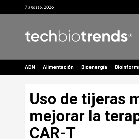
Skip
7 agosto, 2026
to
content
ADN
Alimentación
Bioenergía
Bioinform
Uso de tijeras 
mejorar la tera
CAR-T