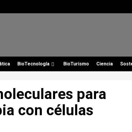
ática
BioTecnología
BioTurismo
Ciencia
Soste
moleculares para
pia con células