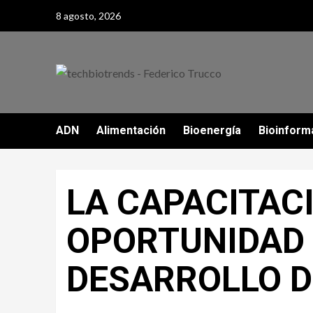
Skip
8 agosto, 2026
to
content
ADN
Alimentación
Bioenergía
Bioinform
LA CAPACITAC
OPORTUNIDAD 
DESARROLLO D