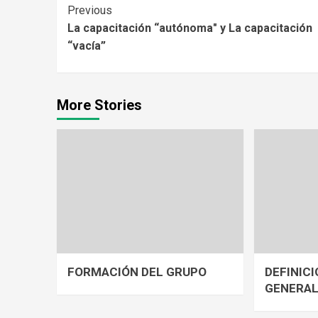
Continue
Previous
La capacitación “autónoma" y La capacitación
Reading
“vacía”
More Stories
FORMACIÓN DEL GRUPO
DEFINICI
GENERA