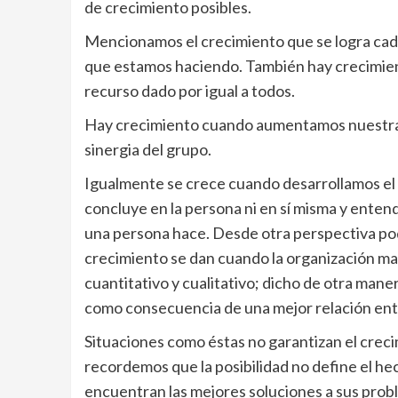
de crecimiento posibles.
Mencionamos el crecimiento que se logra cad
que estamos haciendo. También hay crecimien
recurso dado por igual a todos.
Hay crecimiento cuando aumentamos nuestras 
sinergia del grupo.
Igualmente se crece cuando desarrollamos el 
concluye en la persona ni en sí misma y entend
una persona hace. Desde otra perspectiva p
crecimiento se dan cuando la organización man
cuantitativo y cualitativo; dicho de otra mane
como consecuencia de una mejor relación entr
Situaciones como éstas no garantizan el crecim
recordemos que la posibilidad no define el h
encuentran las mejores soluciones a sus prob