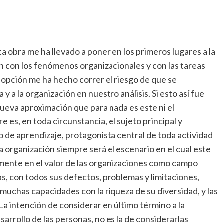
a obra me ha llevado a poner en los primeros lugares a la
ón con los fenómenos organizacionales y con las tareas
a opción me ha hecho correr el riesgo de que se
y a la organización en nuestro análisis. Si esto así fue
nueva aproximación que para nada es este ni el
e es, en toda circunstancia, el sujeto principal y
o de aprendizaje, protagonista central de toda actividad
 organización siempre será el escenario en el cual este
emente en el valor de las organizaciones como campo
las, con todos sus defectos, problemas y limitaciones,
muchas capacidades con la riqueza de su diversidad, y las
La intención de considerar en último término a la
arrollo de las personas, no es la de considerarlas