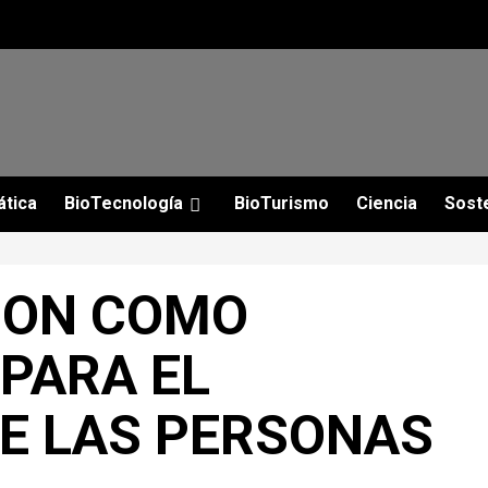
ática
BioTecnología
BioTurismo
Ciencia
Soste
ION COMO
PARA EL
E LAS PERSONAS