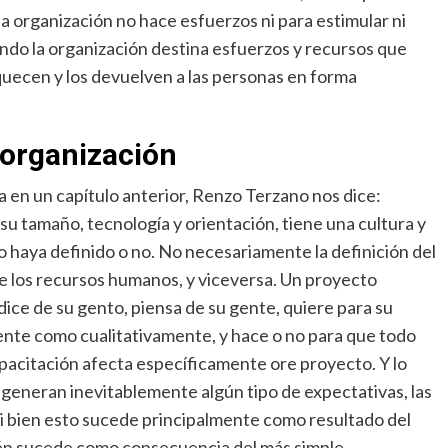
 organización no hace esfuerzos ni para estimular ni
ndo la organización destina esfuerzos y recursos que
quecen y los devuelven a las personas en forma
 organización
a en un capítulo anterior, Renzo Terzano nos dice:
 tamaño, tecnología y orientación, tiene una cultura y
 haya definido o no. No necesariamente la definición del
 los recursos humanos, y viceversa. Un proyecto
ice de su gento, piensa de su gente, quiere para su
ente como cualitativamente, y hace o no para que todo
apacitación afecta específicamente ore proyecto. Y lo
generan inevitablemente algún tipo de expectativas, las
si bien esto sucede principalmente como resultado del
én sucede como consecuencia del más simple