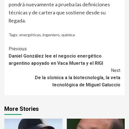
pondrá nuevamente a prueba las definiciones
técnicas y de cartera que sostiene desde su
llegada.
Tags:
energéticas
,
ingeniero
,
química
Continue
Previous
Daniel González lee el negocio energético
Reading
argentino apoyado en Vaca Muerta y el RIGI
Next
De la sísmica a la biotecnología, la veta
tecnológica de Miguel Galuccio
More Stories